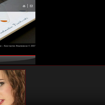
и – Константин Фиалковски © 2007