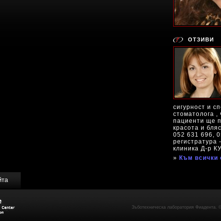
ОТЗИВИ
сигурност и с
стоматолога , 
пациенти ще 
красота и бляс
052 631 696, 0
регистратура 
клиника Д-р К
»
Към всички 
йта
Зъботехническа лаборатория Фиадента. ©