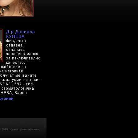
Д-р Даниела
КУНЕВА
Фиадента
отдавна
означава
запазена марка
за изключително
качество,
покойствие за
че неговите
получат мечтаните
ък за усмивките си...
52 631 697 - тел.
- стоматологична
УНЕВА, Варна
отзиви
 2010 Всички права запазени.