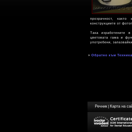
прозрачност, както
конструкциите от фото
Така изработените в
цветовата гама и фун
употребени, запазвайк
»
Обратно към Техник
Речник
Карта на са
|