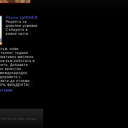
Росен ЦИВНЕВ
Рецепта за
доволни усмивки:
Съберете в
равни части -
зъм, нови
нтелект, години
овативно мислене.
ов към работата и
ента. Добавете
о качество,
 международно
дправете с
авете дa отлежи...
100% ФИАДЕНТА!
отзиви
 2010 Всички права запазени.