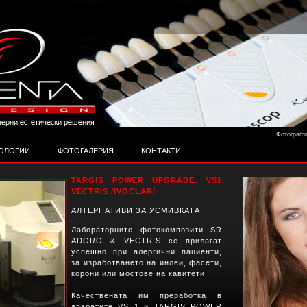
Фотографи
ОЛОГИИ
ФОТОГАЛЕРИЯ
КОНТАКТИ
TARGIS POWER UPGRADE, VS1
VECTRIS /IVOCLAR/
АЛТЕРНАТИВИ ЗА УСМИВКАТА!
Лабораторните фотокомпозити SR
ADORO & VECTRIS се прилагат
успешно при алергични пациенти,
за изработването на инлеи, фасети,
корони или мостове на кавитети.
Качествената им преработка в
апаратите VS 1 и TARGIS POWER