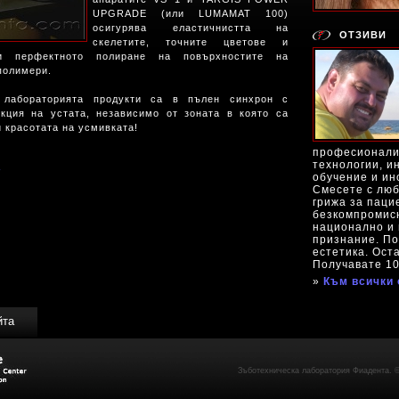
UPGRADE (или LUMAMAT 100)
осигурява еластичнистта на
ОТЗИВИ
скелетите, точните цветове и
 и перфектното полиране на повърхностите на
полимери.
 лабораторията продукти са в пълен синхрон с
кция на устата, независимо от зоната в която са
и красотата на усмивката!
професионали
технологии, и
а
обучение и ин
Смесете с люб
грижа за паци
безкомпромисн
национално и
признание. По
естетика. Ост
Получавате 
»
Към всички 
йта
Зъботехническа лаборатория Фиадента. ©